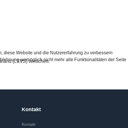
en, diese Website und die Nutzererfahrung zu verbessern
Ablehnung womöglich nicht mehr alle Funktionalitäten der Seite
rland (LSVS) versichert.
Kontakt
Kontakt