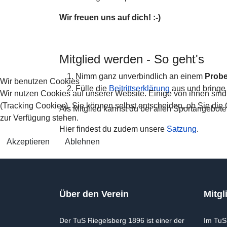
Wir freuen uns auf dich! :-)
Mitglied werden - So geht's
Nimm ganz unverbindlich an einem
Probe
Wir benutzen Cookies
Fülle die
Beitrittserklärung
aus und bringe s
Wir nutzen Cookies auf unserer Website. Einige von ihnen sind
(Tracking Cookies). Sie können selbst entscheiden, ob Sie die
Als Mitglied kannst du bei allen Sportangebot
zur Verfügung stehen.
Hier findest du zudem unsere
Satzung
.
Akzeptieren
Ablehnen
Über den Verein
Mitgl
Der TuS Riegelsberg 1896 ist einer der
Im TuS