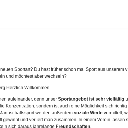
 neuen Sportart? Du hast früher schon mal Sport aus unserem v
rein und möchtest aber wechseln?
erg Herzlich Willkommen!
onen aufeinander, denn unser
Sportangebot ist sehr vielfältig
u
t die Konzentration, sondern ist auch eine Möglichkeit sich rich
im Mannschaftssport werden außerdem
soziale Werte
vermittelt, 
 gewinnt und verliert man zusammen. In einem Verein lassen si
ckeln sich daraus jahrelange
Freundschaften
.