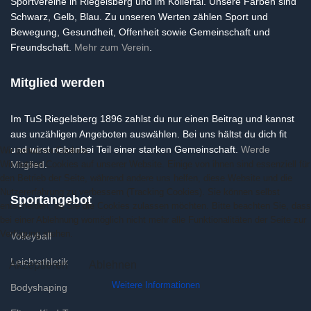
Sportvereine in Riegelsberg und im Köllertal. Unsere Farben sind
Schwarz, Gelb, Blau. Zu unseren Werten zählen Sport und
Bewegung, Gesundheit, Offenheit sowie Gemeinschaft und
Freundschaft.
Mehr zum Verein
.
Mitglied werden
Im TuS Riegelsberg 1896 zahlst du nur einen Beitrag und kannst
aus unzähligen Angeboten auswählen. Bei uns hältst du dich fit
und wirst nebenbei Teil einer starken Gemeinschaft.
Werde
Wir benutzen Cookies
Wir nutzen Cookies auf unserer Website. Einige von ihnen sind essenziell für
Mitglied
.
den Betrieb der Seite, während andere uns helfen, diese Website und die
Nutzererfahrung zu verbessern (Tracking Cookies). Sie können selbst
Sportangebot
entscheiden, ob Sie die Cookies zulassen möchten. Bitte beachten Sie, dass
bei einer Ablehnung womöglich nicht mehr alle Funktionalitäten der Seite zur
Verfügung stehen.
Volleyball
Leichtathletik
Akzeptieren
Ablehnen
Weitere Informationen
Bodyshaping