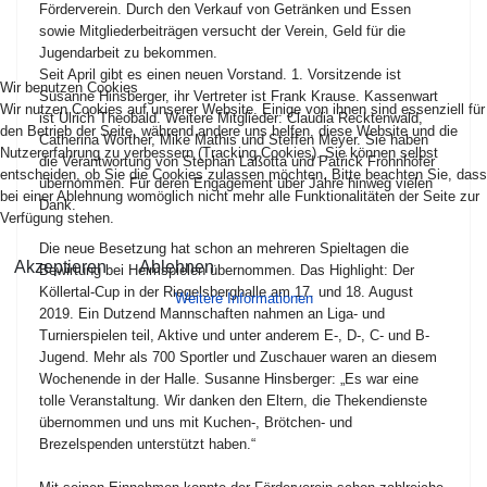
Förderverein. Durch den Verkauf von Getränken und Essen
sowie Mitgliederbeiträgen versucht der Verein, Geld für die
Jugendarbeit zu bekommen.
Seit April gibt es einen neuen Vorstand. 1. Vorsitzende ist
Wir benutzen Cookies
Susanne Hinsberger, ihr Vertreter ist Frank Krause. Kassenwart
Wir nutzen Cookies auf unserer Website. Einige von ihnen sind essenziell für
ist Ulrich Theobald. Weitere Mitglieder: Claudia Recktenwald,
den Betrieb der Seite, während andere uns helfen, diese Website und die
Catherina Wörther, Mike Mathis und Steffen Meyer. Sie haben
Nutzererfahrung zu verbessern (Tracking Cookies). Sie können selbst
die Verantwortung von Stephan Laßotta und Patrick Frohnhöfer
entscheiden, ob Sie die Cookies zulassen möchten. Bitte beachten Sie, dass
übernommen. Für deren Engagement über Jahre hinweg vielen
bei einer Ablehnung womöglich nicht mehr alle Funktionalitäten der Seite zur
Dank.
Verfügung stehen.
Die neue Besetzung hat schon an mehreren Spieltagen die
Akzeptieren
Ablehnen
Bewirtung bei Heimspielen übernommen. Das Highlight: Der
Köllertal-Cup in der Riegelsberghalle am 17. und 18. August
Weitere Informationen
2019. Ein Dutzend Mannschaften nahmen an Liga- und
Turnierspielen teil, Aktive und unter anderem E-, D-, C- und B-
Jugend. Mehr als 700 Sportler und Zuschauer waren an diesem
Wochenende in der Halle. Susanne Hinsberger: „Es war eine
tolle Veranstaltung. Wir danken den Eltern, die Thekendienste
übernommen und uns mit Kuchen-, Brötchen- und
Brezelspenden unterstützt haben.“