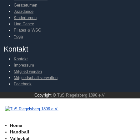
Geräteturnen
Jazzdance
Kinderturnen
Line Dance
Pilates & WSG
Yoga
Kontakt
Kontakt
Impressum
Mitglied werden
Mitgliedschaft verwalten
Facebook
Copyright ©
TuS Riegelsberg 1896 e.V.
Home
Handball
Volleyball