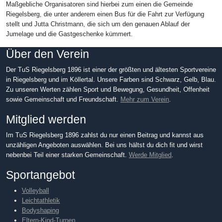
Maßgebliche Organisatoren sind hierbei zum einen die Gemeinde
Riegelsberg, die unter anderem einen Bus für die Fahrt zur Verfügung
stellt und Jutta Christmann, die sich um den genauen Ablauf der
Jumelage und die Gastgeschenke kümmert.
Über den Verein
Der TuS Riegelsberg 1896 ist einer der größten und ältesten Sportvereine
in Riegelsberg und im Köllertal. Unsere Farben sind Schwarz, Gelb, Blau.
Zu unseren Werten zählen Sport und Bewegung, Gesundheit, Offenheit
sowie Gemeinschaft und Freundschaft.
Mehr zum Verein
.
Mitglied werden
Im TuS Riegelsberg 1896 zahlst du nur einen Beitrag und kannst aus
unzähligen Angeboten auswählen. Bei uns hältst du dich fit und wirst
nebenbei Teil einer starken Gemeinschaft.
Werde Mitglied
.
Sportangebot
Volleyball
Leichtathletik
Bodyshaping
Eltern-Kind-Turnen